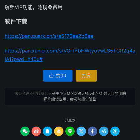
解锁VIP功能，滤镜免费用
软件下载
https://pan.quark.cn/s/e5170ea2b6ae
https://pan.xunlei.com/s/VOrfYbHWtyovwLS5TCR2q4a
lA1?pwd=h46u#
赞(
0
)
打赏

未经允许不得转载：
王子主页
»
MIX滤镜大师 v4.9.81 强大且易用的
照片编辑应用，会员功能全解锁
分享到








