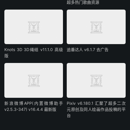
超多热门歌曲资源
Knots 3D 3D绳结 v11.1.0 高级
追番达人 v6.1.7 去广告
版
新浪微博APP(内置微博助手
Pixiv v6.180.1 汇聚了超多二次
v2.5.3-347) v16.4.4 最新版
元原创及同人绘画作品投稿的平
台