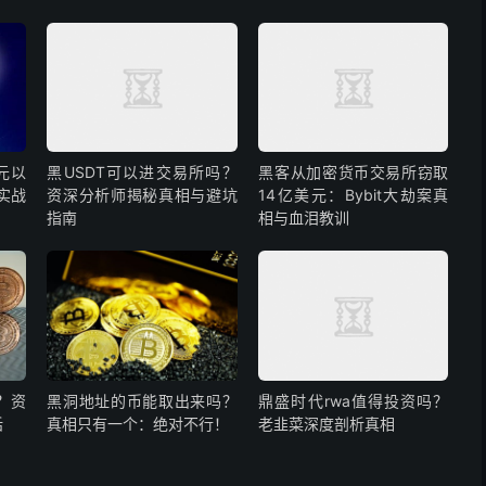
元以
黑USDT可以进交易所吗？
黑客从加密货币交易所窃取
日实战
资深分析师揭秘真相与避坑
14亿美元：Bybit大劫案真
指南
相与血泪教训
？资
黑洞地址的币能取出来吗？
鼎盛时代rwa值得投资吗？
话
真相只有一个：绝对不行！
老韭菜深度剖析真相