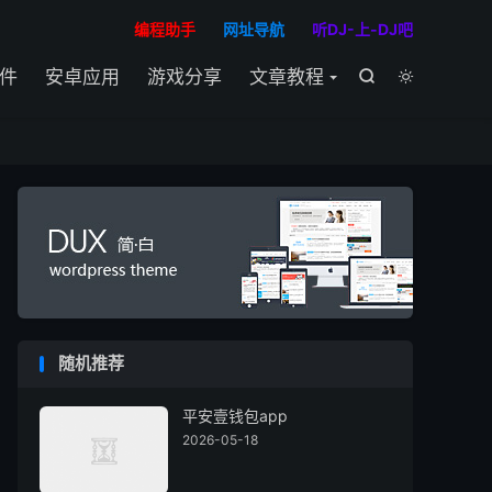

编程助手
网址导航
听DJ-上-DJ吧
件
安卓应用
游戏分享
文章教程


随机推荐
平安壹钱包app
2026-05-18