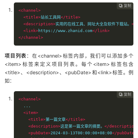
复制
复制
复制
复制
复制





<channel>
<title>
站长工具网
</title>
<description>
实用的在线工具、网址大全及软件下载站。
</
<link>
https://www.zhanid.com
</link>
</channel>
项目列表
：在<channel>标签内部，我们可以添加多个
<item>标签来定义项目列表。每个<item>标签包含
<title>、<description>、<pubDate>和<link>标签。例
如：
复制
复制
复制
复制




<channel>
  ...

<item>
<title>
第一篇文章
</title>
<description>
这是第一篇文章的摘要。
</description
<pubDate>
2024-03-13T00:00:00+08:00
</pubDate>