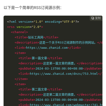
以下是一个简单的RSS订阅源示例：
复制
复制
复制
复制
复制
复制






<?
xml version
=
"1.0"
 encoding
=
"UTF-8"
?>
<rss
version
=
"2.0"
>
<channel>
<title>
站长工具网
</title>
<description>
这是一个关于RSS订阅源制作的示例网站。
</de
<link>
https://www.zhanid.com
</link>
<item>
<title>
第一篇文章
</title>
<description>
这是第一篇文章的摘要。
</description>
<pubDate>
2024-03-13T00:00:00+08:00
</pubDate>
<link>
https://www.zhanid.com/dnzs/753.html
</li
</item>
<item>
<title>
第二篇文章
</title>
<description>
这是第二篇文章的摘要。
</description>
<pubDate>
2024-03-13T00:00:00+08:00
</pubDate>
<link>
https://www.zhanid.com/webmaster/741.htm