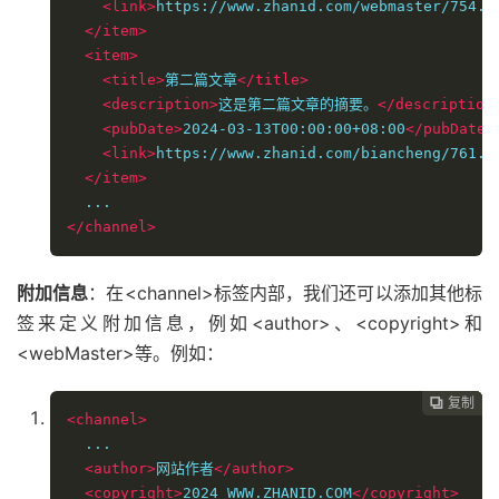
<link>
https://www.zhanid.com/webmaster/754.h
</item>
<item>
<title>
第二篇文章
</title>
<description>
这是第二篇文章的摘要。
</description
<pubDate>
2024-03-13T00:00:00+08:00
</pubDate>
<link>
https://www.zhanid.com/biancheng/761.h
</item>
</channel>
附加信息
：在<channel>标签内部，我们还可以添加其他标
签来定义附加信息，例如<author>、<copyright>和
<webMaster>等。例如：
复制
复制
复制



<channel>
  ...

<author>
网站作者
</author>
<copyright>
2024 WWW.ZHANID.COM
</copyright>