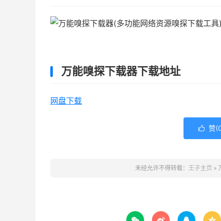
万能嗅探下载器下载地址
网盘下载
赞(

未经允许不得转载：
王子主页
»



