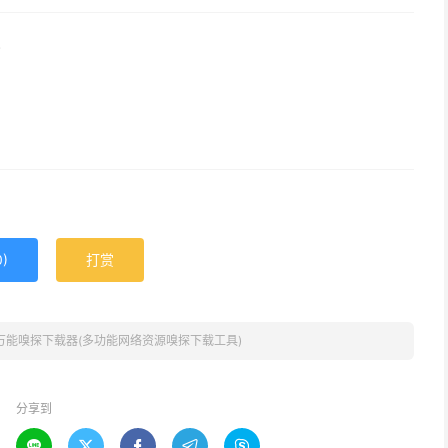
0
)
打赏
万能嗅探下载器(多功能网络资源嗅探下载工具)
分享到




